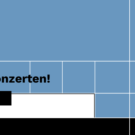
onzerten!
E