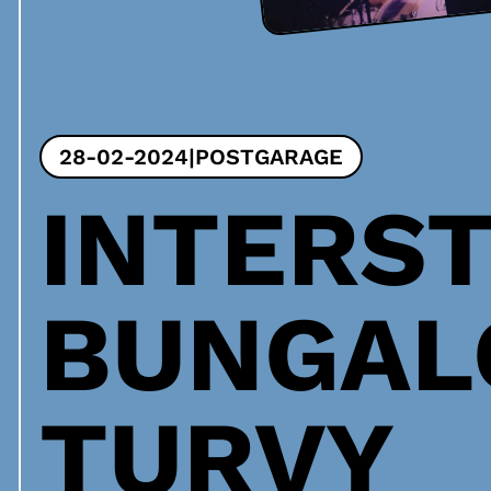
28-02-2024
|
POSTGARAGE
INTERS
BUNGAL
TURVY