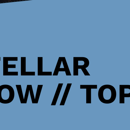
TELLAR
OW // TO