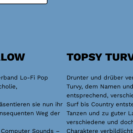
ALOW
TOPSY TUR
verband Lo-Fi Pop
Drunter und drüber ve
holie,
Turvy, dem Namen und
entsprechend, versch
äsentieren sie nun ihr
Surf bis Country entst
konsequenten Weg der
Tanzen und zu guter La
verschiedene und do
m Computer Sounds –
Charaktere verbildlicht