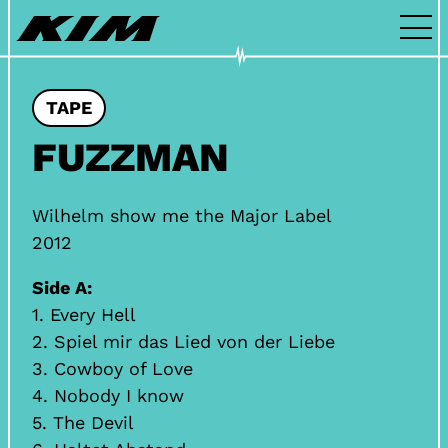
Zum Inhalt springen
Über Kim
Archiv
TAPE
FUZZMAN
Kontakt
Wilhelm show me the Major Label
2012
Side A:
1. Every Hell
2. Spiel mir das Lied von der Liebe
3. Cowboy of Love
4. Nobody I know
5. The Devil